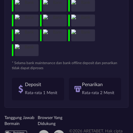
* Selama bank maintenance dan bank offline deposit dan penarikan
tidak dapat diproses
Deposit
Penarikan
Rata-rata 1 Menit
Rata-rata 2 Menit
Tanggung Jawab
Browser Yang
Bermain
Didukung
©2026 ARETABET. Hak cipta