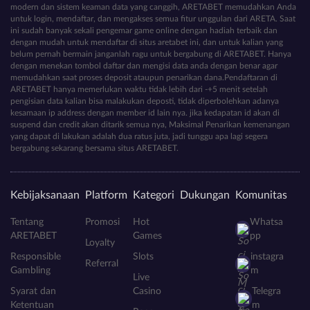
modern dan sistem keaman data yang canggih, ARETABET memudahkan Anda
untuk login, mendaftar, dan mengakses semua fitur unggulan dari ARETA. Saat
ini sudah banyak sekali pengemar game online dengan hadiah terbaik dan
dengan mudah untuk mendaftar di situs aretabet ini, dan untuk kalian yang
belum pernah bermain janganlah ragu untuk bergabung di ARETABET. Hanya
dengan menekan tombol daftar dan mengisi data anda dengan benar agar
memudahkan saat proses deposit ataupun penarikan dana.Pendaftaran di
ARETABET hanya memerlukan waktu tidak lebih dari -+5 menit setelah
pengisian data kalian bisa malakukan deposti, tidak diperbolehkan adanya
kesamaan ip address dengan member id lain nya. jika kedapatan id akan di
suspend dan credit akan ditarik semua nya, Maksimal Penarikan kemenangan
yang dapat di lakukan adalah dua ratus juta, jadi tunggu apa lagi segera
bergabung sekarang bersama situs ARETABET.
Kebijaksanaan
Platform
Kategori
Dukungan
Komunitas
Tentang
Promosi
Hot
Whatsa
ARETABET
Games
pp
Loyalty
Responsible
Slots
instagra
Referral
Gambling
m
Live
Syarat dan
Casino
Telegra
Ketentuan
m