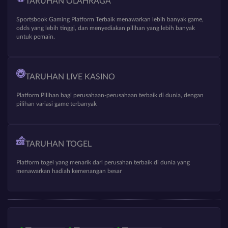
TARUHAN OLAHRAGA
Sportsbook Gaming Platform Terbaik menawarkan lebih banyak game,
odds yang lebih tinggi, dan menyediakan pilihan yang lebih banyak
untuk pemain.
TARUHAN LIVE KASINO
Platform Pilihan bagi perusahaan-perusahaan terbaik di dunia, dengan
pilihan variasi game terbanyak
TARUHAN TOGEL
Platform togel yang menarik dari perusahan terbaik di dunia yang
menawarkan hadiah kemenangan besar