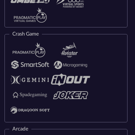
Crash Game
Arcade