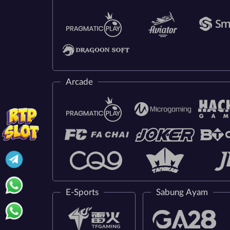
Arcade
E-Sports
Sabung Ayam