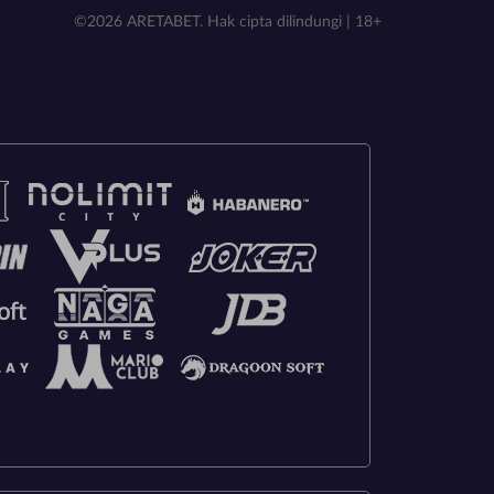
©2026 ARETABET. Hak cipta dilindungi | 18+