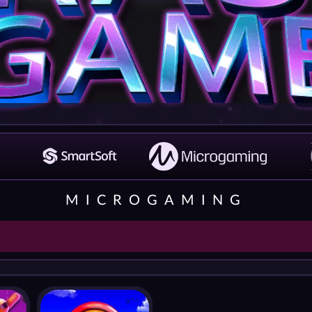
MICROGAMING