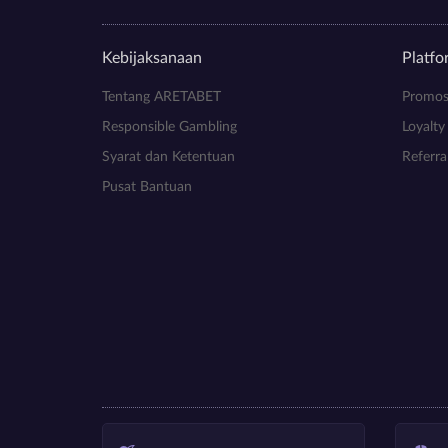
Kebijaksanaan
Platfo
Tentang ARETABET
Promos
Responsible Gambling
Loyalty
Syarat dan Ketentuan
Referra
Pusat Bantuan