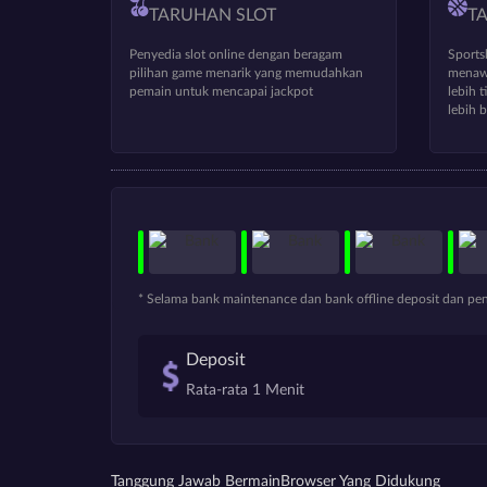
TARUHAN SLOT
T
Penyedia slot online dengan beragam
Sports
pilihan game menarik yang memudahkan
menawa
pemain untuk mencapai jackpot
lebih 
lebih 
* Selama bank maintenance dan bank offline deposit dan pen
Deposit
Rata-rata 1 Menit
Tanggung Jawab Bermain
Browser Yang Didukung