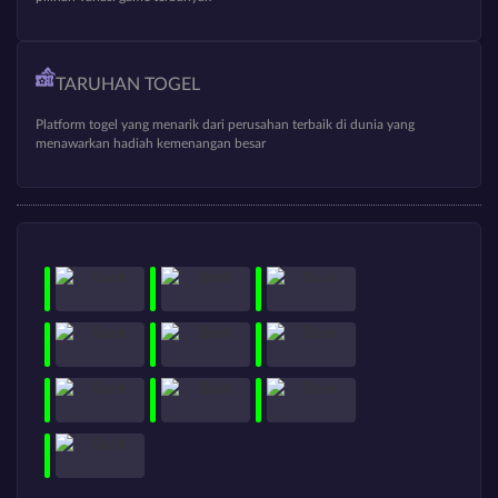
TARUHAN TOGEL
Platform togel yang menarik dari perusahan terbaik di dunia yang
menawarkan hadiah kemenangan besar