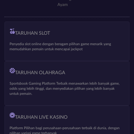
Ayam
TARUHAN SLOT
Penyedia slot online dengan beragam pilihan game menarik yang
memudahkan pemain untuk mencapai jackpot
TARUHAN OLAHRAGA
Sportsbook Gaming Platform Terbaik menawarkan lebih banyak game,
odds yang lebih tinggi, dan menyediakan pilihan yang lebih banyak
untuk pemain.
TARUHAN LIVE KASINO
Platform Pilihan bagi perusahaan-perusahaan terbaik di dunia, dengan
pilihan variasi game terbanyak