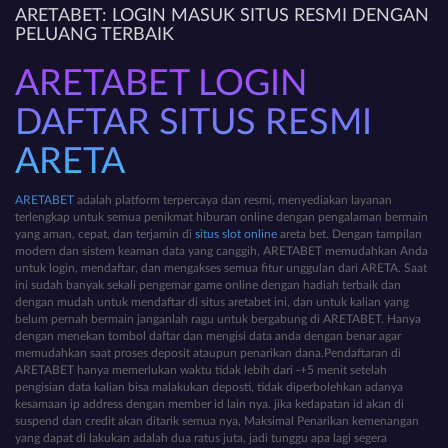
ARETABET: LOGIN MASUK SITUS RESMI DENGAN
PELUANG TERBAIK
ARETABET LOGIN
DAFTAR SITUS RESMI
ARETA
ARETABET
adalah platform terpercaya dan resmi, menyediakan layanan
terlengkap untuk semua penikmat hiburan online dengan pengalaman bermain
yang aman, cepat, dan terjamin di
situs slot online
areta bet. Dengan tampilan
modern dan sistem keaman data yang canggih, ARETABET memudahkan Anda
untuk login, mendaftar, dan mengakses semua fitur unggulan dari ARETA. Saat
ini sudah banyak sekali pengemar game online dengan hadiah terbaik dan
dengan mudah untuk mendaftar di situs aretabet ini, dan untuk kalian yang
belum pernah bermain janganlah ragu untuk bergabung di ARETABET. Hanya
dengan menekan tombol daftar dan mengisi data anda dengan benar agar
memudahkan saat proses deposit ataupun penarikan dana.Pendaftaran di
ARETABET hanya memerlukan waktu tidak lebih dari -+5 menit setelah
pengisian data kalian bisa malakukan deposti, tidak diperbolehkan adanya
kesamaan ip address dengan member id lain nya. jika kedapatan id akan di
suspend dan credit akan ditarik semua nya, Maksimal Penarikan kemenangan
yang dapat di lakukan adalah dua ratus juta, jadi tunggu apa lagi segera