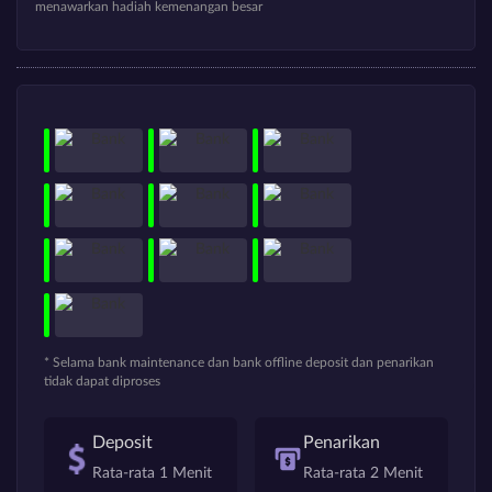
menawarkan hadiah kemenangan besar
* Selama bank maintenance dan bank offline deposit dan penarikan
tidak dapat diproses
Deposit
Penarikan
Rata-rata 1 Menit
Rata-rata 2 Menit