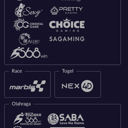
Race
Togel
Olahraga