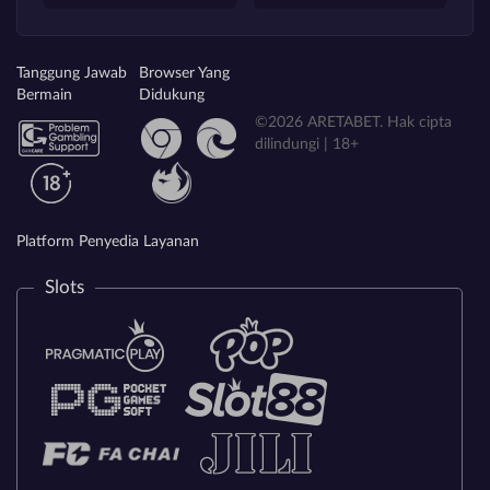
Tanggung Jawab
Browser Yang
Bermain
Didukung
©2026 ARETABET. Hak cipta
dilindungi | 18+
Platform Penyedia Layanan
Slots