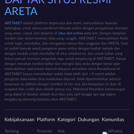
DAFTAR SITUS RESMI
ARETA
ARETABET
adalah platform terpercaya dan resmi, menyediakan layanan
terlengkap untuk semua penikmat hiburan online dengan pengalaman bermain
yang aman, cepat, dan terjamin di
situs slot online
areta bet. Dengan tampilan
modern dan sistem keaman data yang canggih, ARETABET memudahkan Anda
untuk login, mendaftar, dan mengakses semua fitur unggulan dari ARETA. Saat
ini sudah banyak sekali pengemar game online dengan hadiah terbaik dan
dengan mudah untuk mendaftar di situs aretabet ini, dan untuk kalian yang
belum pernah bermain janganlah ragu untuk bergabung di ARETABET. Hanya
dengan menekan tombol daftar dan mengisi data anda dengan benar agar
memudahkan saat proses deposit ataupun penarikan dana.Pendaftaran di
ARETABET hanya memerlukan waktu tidak lebih dari -+5 menit setelah
pengisian data kalian bisa malakukan deposti, tidak diperbolehkan adanya
kesamaan ip address dengan member id lain nya. jika kedapatan id akan di
suspend dan credit akan ditarik semua nya, Maksimal Penarikan kemenangan
yang dapat di lakukan adalah dua ratus juta, jadi tunggu apa lagi segera
bergabung sekarang bersama situs ARETABET.
Kebijaksanaan
Platform
Kategori
Dukungan
Komunitas
Tentang
Promosi
Hot
Whatsa