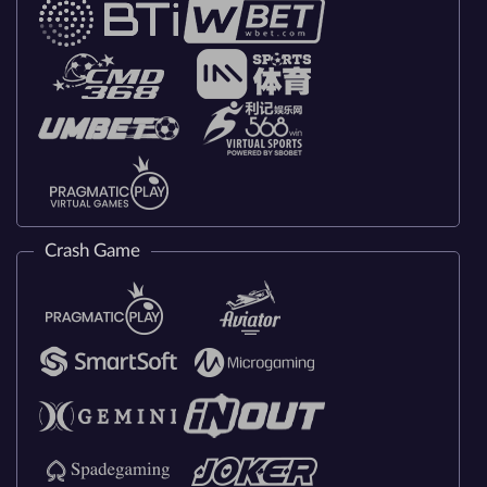
Crash Game