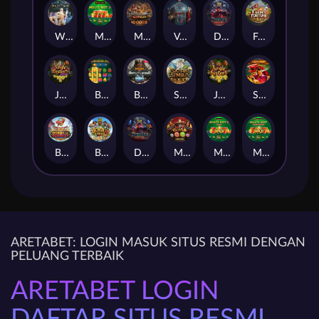
Wild & Gods
MultiHot5
Mad Slot
Vampires
Dracula's Fortune
Farm's Fortune
Jungle Sisters Deluxe
Burning Ice
Book of Futuria
Safari Simba
Jungle Sisters
Samurai
Book Of Bonanza
Boka Jamba 10
Dracula's Fortune Halloween Edition
Mariachi Coins
Multi Hot 5 Wild
Multi Hot Wild Ways
ARETABET: LOGIN MASUK SITUS RESMI DENGAN
PELUANG TERBAIK
ARETABET LOGIN