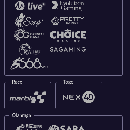
Race
Togel
Olahraga