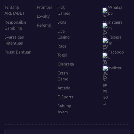
Tentang
Promosi
Hot
Whatsa
ARETABET
Games
pp
Loyalty
Responsible
Slots
instagra
Referral
Gambling
m
Live
Syarat dan
Casino
Telegra
Ketentuan
m
Race
Pusat Bantuan
Faceboo
Togel
k
Olahraga
twitter
Crash
Game
Arcade
E-Sports
Sabung
Ayam