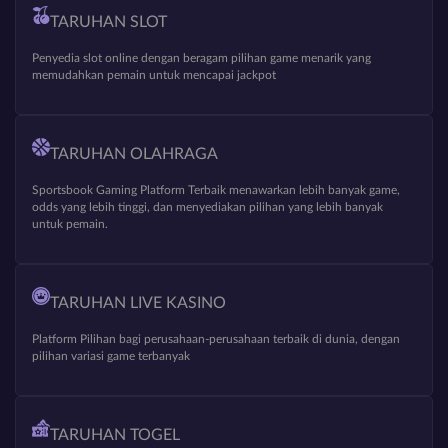
TARUHAN SLOT
Penyedia slot online dengan beragam pilihan game menarik yang
memudahkan pemain untuk mencapai jackpot
TARUHAN OLAHRAGA
Sportsbook Gaming Platform Terbaik menawarkan lebih banyak game,
odds yang lebih tinggi, dan menyediakan pilihan yang lebih banyak
untuk pemain.
TARUHAN LIVE KASINO
Platform Pilihan bagi perusahaan-perusahaan terbaik di dunia, dengan
pilihan variasi game terbanyak
TARUHAN TOGEL