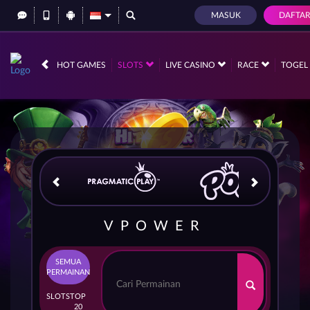
MASUK
DAFTA
IDR
12,666,810,
HOT GAMES
SLOTS
LIVE CASINO
RACE
TOGE
VPOWER
SEMUA
PERMAINAN
SLOTS
TOP
20